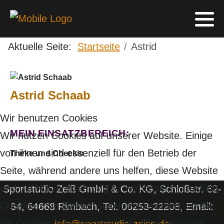
Aktuelle Seite:
Startseite
Astrid
Astrid Schaab
Wir benutzen Cookies
MEIN EINSATZBEREICH:
Wir nutzen Cookies auf unserer Website. Einige
von ihnen sind essenziell für den Betrieb der
Theke und Checkin
Seite, während andere uns helfen, diese Website
und die Nutzererfahrung zu verbessern (Tracking
Sportstudio Zeiß GmbH & Co. KG, Schloßstr. 62-
Cookies). Sie können selbst entscheiden, ob Sie
64, 64668 Rimbach, Tel. 06253-22208, Email:
die Cookies zulassen möchten. Bitte beachten