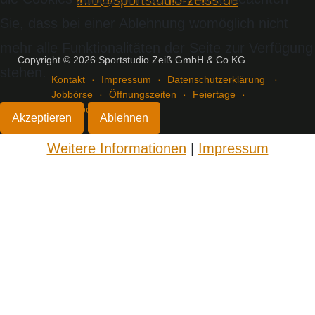
info@sportstudio-zeiss.de
Sie, dass bei einer Ablehnung womöglich nicht
mehr alle Funktionalitäten der Seite zur Verfügung
Copyright © 2026 Sportstudio Zeiß GmbH & Co.KG
stehen.
Kontakt
Impressum
Datenschutzerklärung
Jobbörse
Öffnungszeiten
Feiertage
Kinderbetreuung
Akzeptieren
Ablehnen
Weitere Informationen
|
Impressum